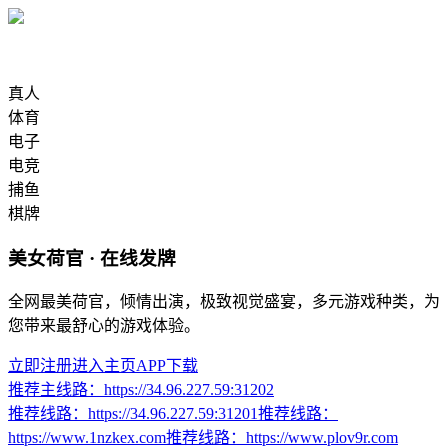
真人
体育
电子
电竞
捕鱼
棋牌
美女荷官 · 在线发牌
全网最美荷官，倾情出演，极致视觉盛宴，多元游戏种类，为
您带来最舒心的游戏体验。
立即注册
进入主页
APP下载
推荐主线路：
https://34.96.227.59:31202
推荐线路：
https://34.96.227.59:31201
推荐线路：
https://www.1nzkex.com
推荐线路：
https://www.plov9r.com