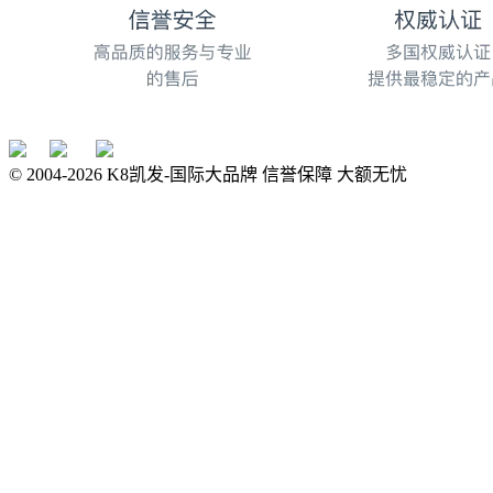
© 2004-
2026
K8凯发-国际大品牌 信誉保障 大额无忧