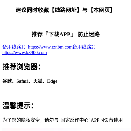
建议同时收藏【线路网址】与【本网页】
推荐『下载APP』 防止迷路
备用线路
1
：
https://www.rznbm.com
备用线路
2
：
https://www.k8900.com
推荐浏览器：
谷歌、Safari、火狐、Edge
温馨提示：
为了您的隐私安全，请勿与"国家反诈中心"APP同设备使用！