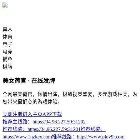
真人
体育
电子
电竞
捕鱼
棋牌
美女荷官 · 在线发牌
全网最美荷官，倾情出演，极致视觉盛宴，多元游戏种类，为
您带来最舒心的游戏体验。
立即注册
进入主页
APP下载
推荐主线路：
https://34.96.227.59:31202
推荐线路：
https://34.96.227.59:31201
推荐线路：
https://www.1nzkex.com
推荐线路：
https://www.plov9r.com