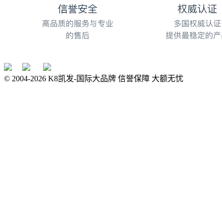
© 2004-
2026
K8凯发-国际大品牌 信誉保障 大额无忧