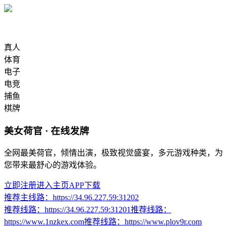
真人
体育
电子
电竞
捕鱼
棋牌
美女荷官 · 在线发牌
全网最美荷官，倾情出演，极致视觉盛宴，多元游戏种类，为
您带来最舒心的游戏体验。
立即注册
进入主页
APP下载
推荐主线路：
https://34.96.227.59:31202
推荐线路：
https://34.96.227.59:31201
推荐线路：
https://www.1nzkex.com
推荐线路：
https://www.plov9r.com