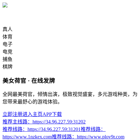
真人
体育
电子
电竞
捕鱼
棋牌
美女荷官 · 在线发牌
全网最美荷官，倾情出演，极致视觉盛宴，多元游戏种类，为
您带来最舒心的游戏体验。
立即注册
进入主页
APP下载
推荐主线路：
https://34.96.227.59:31202
推荐线路：
https://34.96.227.59:31201
推荐线路：
https://www.1nzkex.com
推荐线路：
https://www.plov9r.com