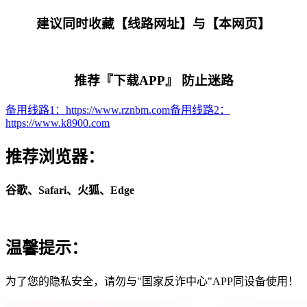
建议同时收藏【线路网址】与【本网页】
推荐『下载APP』 防止迷路
备用线路
1
：
https://www.rznbm.com
备用线路
2
：
https://www.k8900.com
推荐浏览器：
谷歌、Safari、火狐、Edge
温馨提示：
为了您的隐私安全，请勿与"国家反诈中心"APP同设备使用！