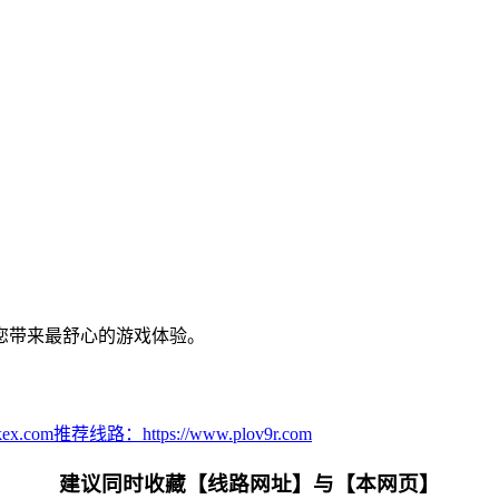
您带来最舒心的游戏体验。
kex.com
推荐线路：
https://www.plov9r.com
建议同时收藏【线路网址】与【本网页】