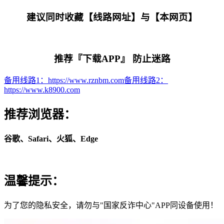
建议同时收藏【线路网址】与【本网页】
推荐『下载APP』 防止迷路
备用线路
1
：
https://www.rznbm.com
备用线路
2
：
https://www.k8900.com
推荐浏览器：
谷歌、Safari、火狐、Edge
温馨提示：
为了您的隐私安全，请勿与"国家反诈中心"APP同设备使用！