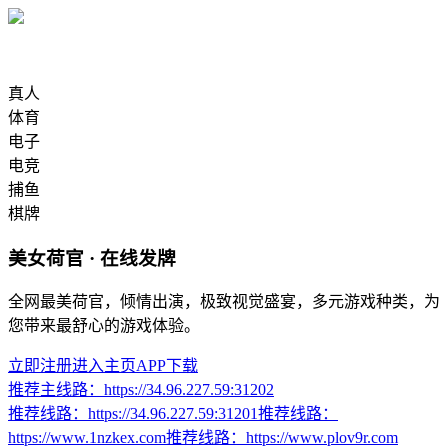
真人
体育
电子
电竞
捕鱼
棋牌
美女荷官 · 在线发牌
全网最美荷官，倾情出演，极致视觉盛宴，多元游戏种类，为
您带来最舒心的游戏体验。
立即注册
进入主页
APP下载
推荐主线路：
https://34.96.227.59:31202
推荐线路：
https://34.96.227.59:31201
推荐线路：
https://www.1nzkex.com
推荐线路：
https://www.plov9r.com