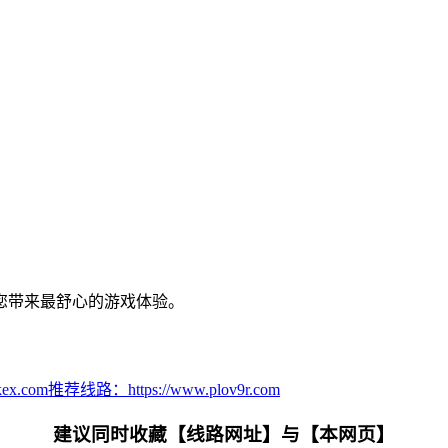
您带来最舒心的游戏体验。
kex.com
推荐线路：
https://www.plov9r.com
建议同时收藏【线路网址】与【本网页】