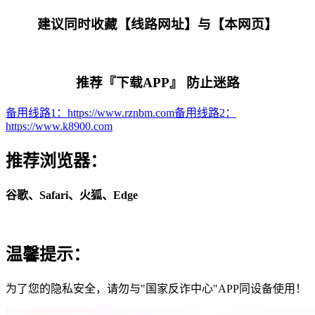
建议同时收藏【线路网址】与【本网页】
推荐『下载APP』 防止迷路
备用线路
1
：
https://www.rznbm.com
备用线路
2
：
https://www.k8900.com
推荐浏览器：
谷歌、Safari、火狐、Edge
温馨提示：
为了您的隐私安全，请勿与"国家反诈中心"APP同设备使用！