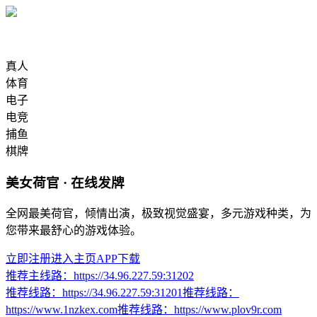
真人
体育
电子
电竞
捕鱼
棋牌
美女荷官 · 在线发牌
全网最美荷官，倾情出演，极致视觉盛宴，多元游戏种类，为
您带来最舒心的游戏体验。
立即注册
进入主页
APP下载
推荐主线路：
https://34.96.227.59:31202
推荐线路：
https://34.96.227.59:31201
推荐线路：
https://www.1nzkex.com
推荐线路：
https://www.plov9r.com