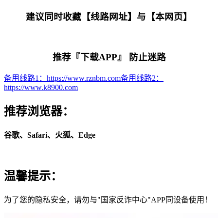
建议同时收藏【线路网址】与【本网页】
推荐『下载APP』 防止迷路
备用线路
1
：
https://www.rznbm.com
备用线路
2
：
https://www.k8900.com
推荐浏览器：
谷歌、Safari、火狐、Edge
温馨提示：
为了您的隐私安全，请勿与"国家反诈中心"APP同设备使用！