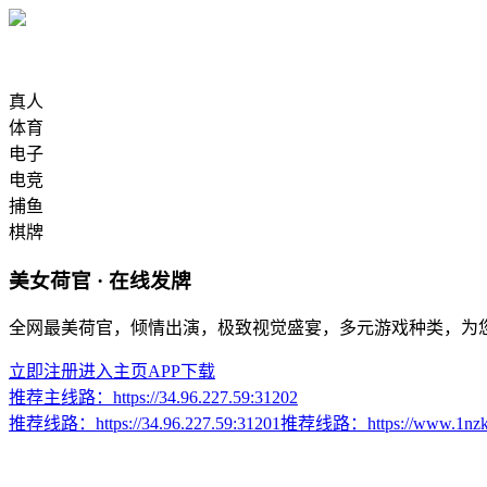
真人
体育
电子
电竞
捕鱼
棋牌
美女荷官 · 在线发牌
全网最美荷官，倾情出演，极致视觉盛宴，多元游戏种类，为
立即注册
进入主页
APP下载
推荐主线路：
https://34.96.227.59:31202
推荐线路：
https://34.96.227.59:31201
推荐线路：
https://www.1nz