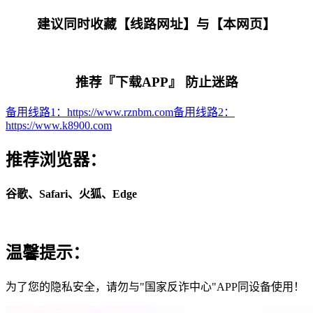
建议同时收藏【线路网址】与【本网页】
推荐『下载APP』 防止迷路
备用线路
1
：
https://www.rznbm.com
备用线路
2
：
https://www.k8900.com
推荐浏览器：
谷歌、Safari、火狐、Edge
温馨提示：
为了您的隐私安全，请勿与"国家反诈中心"APP同设备使用！