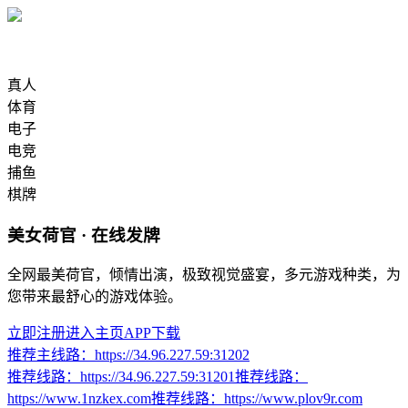
真人
体育
电子
电竞
捕鱼
棋牌
美女荷官 · 在线发牌
全网最美荷官，倾情出演，极致视觉盛宴，多元游戏种类，为
您带来最舒心的游戏体验。
立即注册
进入主页
APP下载
推荐主线路：
https://34.96.227.59:31202
推荐线路：
https://34.96.227.59:31201
推荐线路：
https://www.1nzkex.com
推荐线路：
https://www.plov9r.com