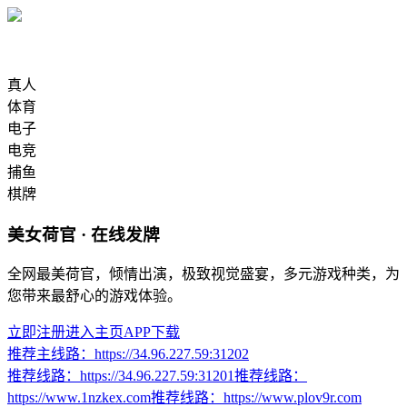
真人
体育
电子
电竞
捕鱼
棋牌
美女荷官 · 在线发牌
全网最美荷官，倾情出演，极致视觉盛宴，多元游戏种类，为
您带来最舒心的游戏体验。
立即注册
进入主页
APP下载
推荐主线路：
https://34.96.227.59:31202
推荐线路：
https://34.96.227.59:31201
推荐线路：
https://www.1nzkex.com
推荐线路：
https://www.plov9r.com